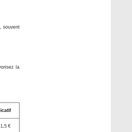
e, souvent
vorisez la
icatif
 1,5 €