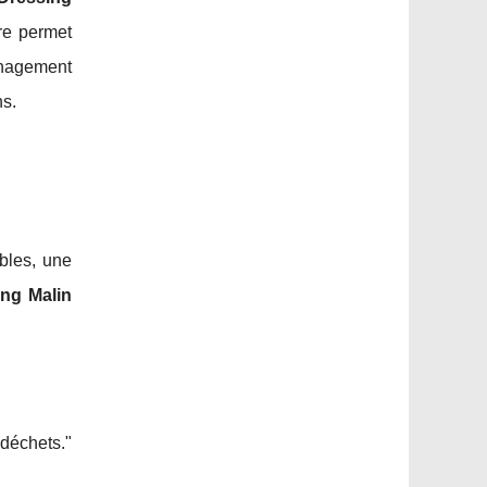
ire permet
énagement
ns.
bles, une
ing Malin
 déchets."