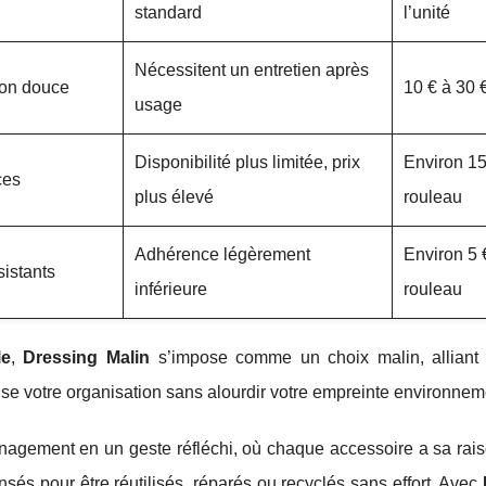
standard
l’unité
Nécessitent un entretien après
tion douce
10 € à 30 €
usage
Disponibilité plus limitée, prix
Environ 15
ces
plus élevé
rouleau
Adhérence légèrement
Environ 5 
sistants
inférieure
rouleau
le
,
Dressing Malin
s’impose comme un choix malin, alliant 
se votre organisation sans alourdir votre empreinte environnem
gement en un geste réfléchi, où chaque accessoire a sa raiso
nsés pour être réutilisés, réparés ou recyclés sans effort. Avec