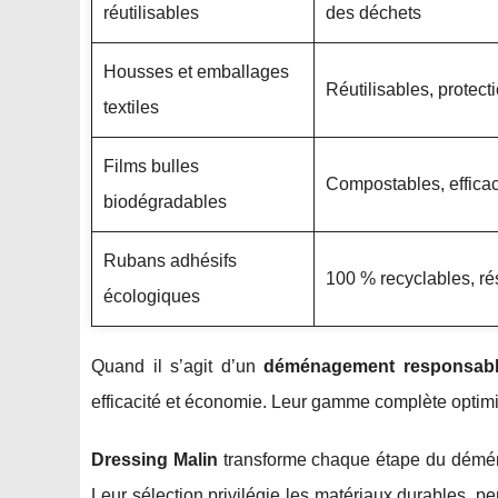
réutilisables
des déchets
Housses et emballages
Réutilisables, protec
textiles
Films bulles
Compostables, effica
biodégradables
Rubans adhésifs
100 % recyclables, ré
écologiques
Quand il s’agit d’un
déménagement responsab
efficacité et économie. Leur gamme complète optimi
Dressing Malin
transforme chaque étape du déména
Leur sélection privilégie les matériaux durables, pe