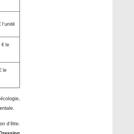
 l’unité
 € le
€ le
écologie,
entale.
n d’être.
Dressing