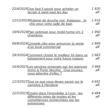
22/4/2025
Que faut il savoir pour acheter un
1 920
terrain à saint paul les dax
aff.
12/12/2024
Robinet de douche noir, thalassor : le
1 916
chic pour votre salle de bain
aff.
19/9/2024
Plan optimisé pour mobil home irm 2
1 950
chambres
aff.
09/8/2024
Conseils clés pour annoncer la vente
2 899
d'un local commercial
aff.
29/3/2024
Comment choisir le meilleur lot dans un
2 683
lotissement pour votre future maison
aff.
16/4/2023
Les services proposés par les agences
3 968
immo à Porto Vecchio : Que pouvez-
aff.
vous attendre d'elles ?
12/3/2023
Tout ce que vous devez savoir sur le
4 691
camping à Hendaye
aff.
22/2/2023
Emploi dans l'immobilier à Lyon : les
4 484
différents types de postes et les
aff.
compétences recherchées par les
entreprises